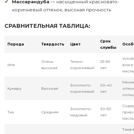
Массарандуба
— насыщенный красновато-
коричневый оттенок, высокая прочность
СРАВНИТЕЛЬНАЯ ТАБЛИЦА:
Срок
Порода
Твердость
Цвет
Особ
службы
Устой
Очень
Темно-
25–50
Ипе
влаге
высокая
коричневый
лет
масла
Меня
Золотисто-
20–40
Кумару
Высокая
оттен
коричневый
лет
солн
Соде
Золотисто-
30–50
Тик
Средняя
прир
медовый
лет
масла
Тяжёл