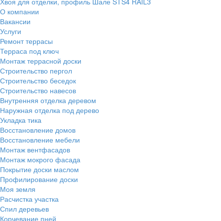
Хвоя для отделки, профиль Шале STS4 RAIL3
О компании
Вакансии
Услуги
Ремонт террасы
Терраса под ключ
Монтаж террасной доски
Строительство пергол
Строительство беседок
Строительство навесов
Внутренняя отделка деревом
Наружная отделка под дерево
Укладка тика
Восстановление домов
Восстановление мебели
Монтаж вентфасадов
Монтаж мокрого фасада
Покрытие доски маслом
Профилирование доски
Моя земля
Расчистка участка
Спил деревьев
Корчевание пней