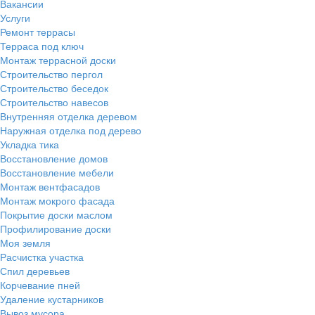
Вакансии
Услуги
Ремонт террасы
Терраса под ключ
Монтаж террасной доски
Строительство пергол
Строительство беседок
Строительство навесов
Внутренняя отделка деревом
Наружная отделка под дерево
Укладка тика
Восстановление домов
Восстановление мебели
Монтаж вентфасадов
Монтаж мокрого фасада
Покрытие доски маслом
Профилирование доски
Моя земля
Расчистка участка
Спил деревьев
Корчевание пней
Удаление кустарников
Вывоз мусора