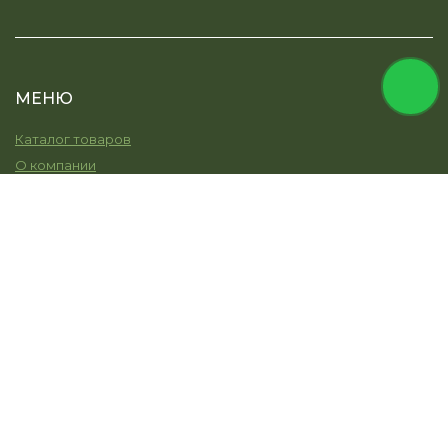
МЕНЮ
Каталог товаров
О компании
Услуги
Остекление
Моя земля
Наши работы
Новости
Контакты
КОНТАКТЫ
+7 (915) 344-45-30