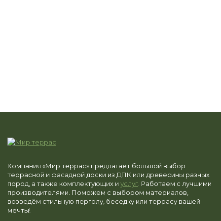
Компания «Мир террас» предлагает большой выбор
террасной и фасадной доски из ДПК или древесины разных
пород, а также комплектующих и
услуг
. Работаем с лучшими
производителями. Поможем с выбором материалов,
возведём стильную перголу, беседку или террасу вашей
мечты!