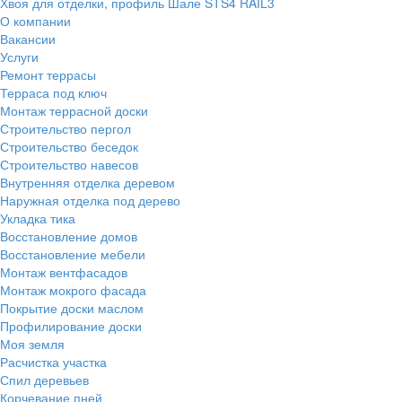
Хвоя для отделки, профиль Шале STS4 RAIL3
О компании
Вакансии
Услуги
Ремонт террасы
Терраса под ключ
Монтаж террасной доски
Строительство пергол
Строительство беседок
Строительство навесов
Внутренняя отделка деревом
Наружная отделка под дерево
Укладка тика
Восстановление домов
Восстановление мебели
Монтаж вентфасадов
Монтаж мокрого фасада
Покрытие доски маслом
Профилирование доски
Моя земля
Расчистка участка
Спил деревьев
Корчевание пней