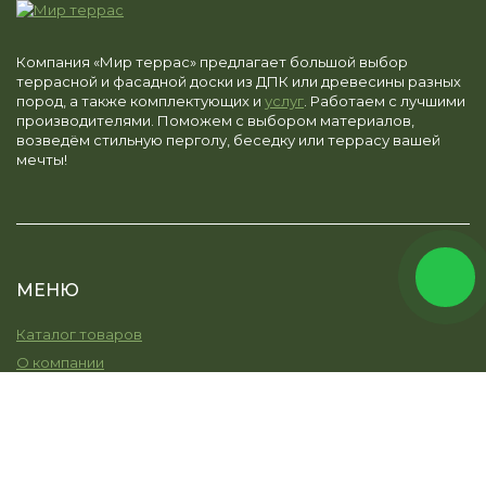
Компания «Мир террас» предлагает большой выбор
террасной и фасадной доски из ДПК или древесины разных
пород, а также комплектующих и
услуг
. Работаем с лучшими
производителями. Поможем с выбором материалов,
возведём стильную перголу, беседку или террасу вашей
мечты!
МЕНЮ
Каталог товаров
О компании
Услуги
Остекление
Моя земля
Наши работы