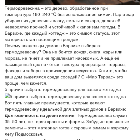
Термодревесина – это дерево, обработанное при
температуре 180–240 °C без использования химии. Пар и жар
убирают из древесины влагу, смолы и сахара, делая её
невероятно прочной и устойчивой к капризам погоды. В
Барвихе, где каждый коттедж – это символ статуса, этот
материал стал настоящим трендом.
Почему владельцы домов в Барвихе выбирают
термодревесину? Она не боится дождя, снега, жары или
мороза, не гниёт и не привлекает насекомых. А ещё её
насыщенный цвет и чёткая текстура превращают террасы,
фасады и заборы в произведения искусства. Хотите, чтобы
ваш дом выделялся среди соседей? С «Мир Террас» это
проще, чем кажется.
5 причин выбрать термодревесину для вашего коттеджа
Вот пять главных преимуществ, которые делают
термодревесину идеальной для элитных домов в Барвихе:
Долговечность на десятилетия
. Термодревесина служит
35–50 лет, не теряя красоты и формы. Забудьте про частые
ремонты – этот материал готов к суровым зимам и жаркому
лету Подмосковья.
Экологичность и безопасность
. Никакой химии – только пар