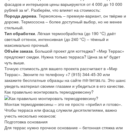
фасадов и интерьеров цены варьируются от 4 000 до 10 000
рублей за м². Разберём, что влияет на стоимость:
Порода дерева
. Термоясень – премиум-вариант, он твёрже и
дороже. Термососна – более доступный выбор, но не менее
стильный.
Тип обработки
. Лёгкая термообработка (до 190 °C) даёт
светлый оттенок, интенсивная (до 240 °C) – тёмный и
максимально прочный.
Объём заказа
. Большой проект для коттеджа? «Мир Террас»
предложит скидки. Нужна только терраса? Цена за м² будет
чуть выше.
Точную стоимость для вашего проекта рассчитают в «Мир
Террас». Звоните по телефону +7 (915) 344-45-30 или
закажите бесплатные образцы на сайте mir-terras.ru. Это шанс
увидеть материал своими глазами и убедиться в его качестве.
Как правильно монтировать термодревесину?
Монтаж термодревесины – это не просто «прибил и готово».
Чтобы терраса или фасад служили десятилетиями, важно
учесть несколько нюансов:
Подготовка основания
Для террас нужно прочное основание – бетонная стяжка или