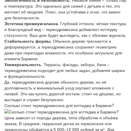
и температура. Это идеально для семей с детьми и тех, кто
мечтает об экодоме. Плюс, она устойчива к огню, что важно
для безопасности.
Эстетика премиум-класса
. Глубокий оттенок, чёткая текстура
и благородный вид – термодревесина добавляет коттеджу
статусности. Ваш дом будет выглядеть, как с обложки журнала.
Стабильность формы
. Обычное дерево трескается и
деформируется, а термодревесина сохраняет геометрию
даже при перепадах влажности, что особенно актуально для
климата Барвихи.
Универсальность
. Террасы, фасады, заборы, бани –
термодревесина подходит для любых задач, добавляя шарма
и функциональности.
Да, термодревесина дороже обычного дерева, но её
долговечность и минимальный уход окупают вложения с
лихвой. Это как купить дорогой костюм: стоит не дёшево, но
выглядит и служит безупречно.
Сколько стоит термодревесина для коттеджа в Барвихе?
Цена зависит от породы дерева, типа обработки и объёма
заказа. В среднем, террасная доска из термоясеня или
термососны обойдётся в 5 000–12 000 рублей за м². Для