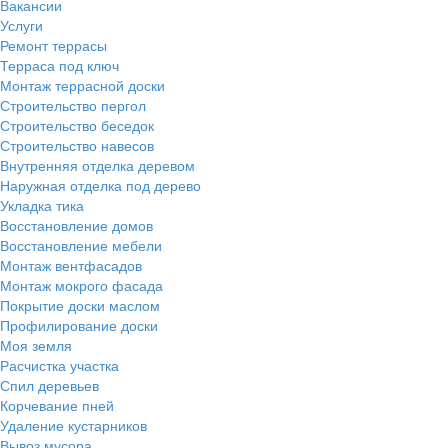
Вакансии
Услуги
Ремонт террасы
Терраса под ключ
Монтаж террасной доски
Строительство пергол
Строительство беседок
Строительство навесов
Внутренняя отделка деревом
Наружная отделка под дерево
Укладка тика
Восстановление домов
Восстановление мебели
Монтаж вентфасадов
Монтаж мокрого фасада
Покрытие доски маслом
Профилирование доски
Моя земля
Расчистка участка
Спил деревьев
Корчевание пней
Удаление кустарников
Вывоз мусора