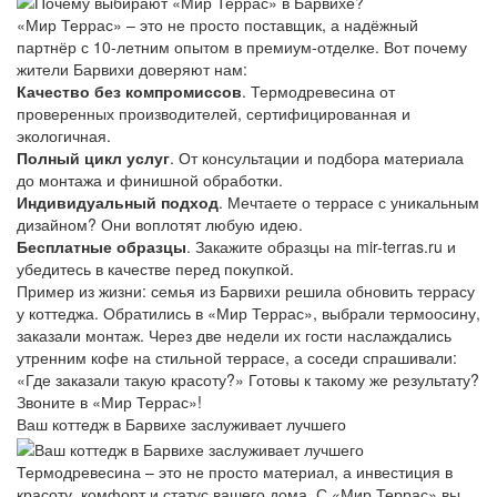
«Мир Террас» – это не просто поставщик, а надёжный
партнёр с 10-летним опытом в премиум-отделке. Вот почему
жители Барвихи доверяют нам:
Качество без компромиссов
. Термодревесина от
проверенных производителей, сертифицированная и
экологичная.
Полный цикл услуг
. От консультации и подбора материала
до монтажа и финишной обработки.
Индивидуальный подход
. Мечтаете о террасе с уникальным
дизайном? Они воплотят любую идею.
Бесплатные образцы
. Закажите образцы на mir-terras.ru и
убедитесь в качестве перед покупкой.
Пример из жизни: семья из Барвихи решила обновить террасу
у коттеджа. Обратились в «Мир Террас», выбрали термоосину,
заказали монтаж. Через две недели их гости наслаждались
утренним кофе на стильной террасе, а соседи спрашивали:
«Где заказали такую красоту?» Готовы к такому же результату?
Звоните в «Мир Террас»!
Ваш коттедж в Барвихе заслуживает лучшего
Термодревесина – это не просто материал, а инвестиция в
красоту, комфорт и статус вашего дома. С «Мир Террас» вы