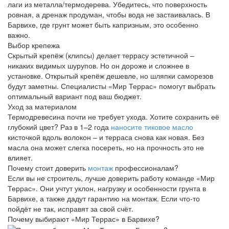
лаги из металла/термодерева. Убедитесь, что поверхность
ровная, а дренаж продуман, чтобы вода не застаивалась. В
Барвихе, где грунт может быть капризным, это особенно
важно.
Выбор крепежа
Скрытый крепёж (клипсы) делает террасу эстетичной –
никаких видимых шурупов. Но он дороже и сложнее в
установке. Открытый крепёж дешевле, но шляпки саморезов
будут заметны. Специалисты «Мир Террас» помогут выбрать
оптимальный вариант под ваш бюджет.
Уход за материалом
Термодревесина почти не требует ухода. Хотите сохранить её
глубокий цвет? Раз в 1–2 года
наносите тиковое масло
кисточкой вдоль волокон – и терраса снова как новая. Без
масла она может слегка посереть, но на прочность это не
влияет.
Почему стоит доверить
монтаж
профессионалам?
Если вы не строитель, лучше доверить работу команде «Мир
Террас». Они учтут уклон, нагрузку и особенности грунта в
Барвихе, а также дадут гарантию на монтаж. Если что-то
пойдёт не так, исправят за свой счёт.
Почему выбирают «Мир Террас» в Барвихе?