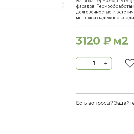
Вагонка Термохвоя (STS4)
фасадов. Термообработан
долговечностью и эстетич
монтаж и надёжное соеди
3120 ₽
м2
-
+
Есть вопросы? Задайт