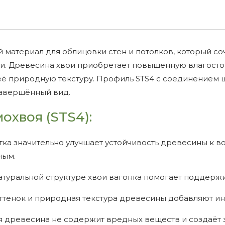
 материал для облицовки стен и потолков, который с
. Древесина хвои приобретает повышенную влагостойк
ё природную текстуру. Профиль STS4 с соединением ш
завершённый вид.
охвоя (STS4):
ка значительно улучшает устойчивость древесины к в
ным.
атуральной структуре хвои вагонка помогает поддерж
енок и природная текстура древесины добавляют инте
 древесина не содержит вредных веществ и создаёт