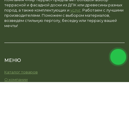
террасной и фасадной доски из ДПК или древесины разных
пород, а также комплектующих и
услуг
. Работаем с лучшими
производителями. Поможем с выбором материалов,
возведём стильную перголу, беседку или террасу вашей
мечты!
МЕНЮ
Каталог товаров
О компании
Услуги
Остекление
Моя земля
Наши работы
Новости
Контакты