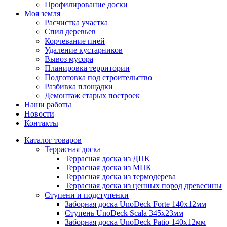
Профилирование доски
Моя земля
Расчистка участка
Спил деревьев
Корчевание пней
Удаление кустарников
Вывоз мусора
Планировка территории
Подготовка под строительство
Разбивка площадки
Демонтаж старых построек
Наши работы
Новости
Контакты
Каталог товаров
Террасная доска
Террасная доска из ДПК
Террасная доска из МПК
Террасная доска из термодерева
Террасная доска из ценных пород древесины
Ступени и подступенки
Заборная доска UnoDeck Forte 140х12мм
Ступень UnoDeck Scala 345х23мм
Заборная доска UnoDeck Patio 140х12мм