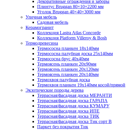
Декоративные ограждения и заборы
Плинтус Bruggan 80×10×2200 мм
Уголок Bruggan 40×40×3000 мм
Уличная мебель
Садовая мебель
Керамогранит
Коллекция Lastra Atlas Concorde
Коллекция Platform Villeroy & Bosh
Термодревесина
Термососна планкен 18х140мм
Термососна палубная доска 25х140мм
Термососна брус 40х40мм
Термоясень планкен 20х90мм
Термоясень планкен 20х120мм
Термоясень планкен 20х140мм
Термохвоя палубная доска
Термохвоя планкен 19х140мм косой/прямой
Экзотические породы дерева
Террасная/фасадная доска МЕРАНТИ
Террасная/фасадная доска ГАРАПА
Террасная/фасадная доска КУМАРУ
Террасная/фасадная доска ИПЕ
Террасная/фасадная доска ТИК
Террасная/фасадная доска Тик сорт В
Паркет без покрытия Тик