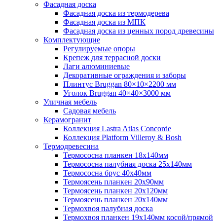
Фасадная доска
Фасадная доска из термодерева
Фасадная доска из МПК
Фасадная доска из ценных пород древесины
Комплектующие
Регулируемые опоры
Крепеж для террасной доски
Лаги алюминиевые
Декоративные ограждения и заборы
Плинтус Bruggan 80×10×2200 мм
Уголок Bruggan 40×40×3000 мм
Уличная мебель
Садовая мебель
Керамогранит
Коллекция Lastra Atlas Concorde
Коллекция Platform Villeroy & Bosh
Термодревесина
Термососна планкен 18х140мм
Термососна палубная доска 25х140мм
Термососна брус 40х40мм
Термоясень планкен 20х90мм
Термоясень планкен 20х120мм
Термоясень планкен 20х140мм
Термохвоя палубная доска
Термохвоя планкен 19х140мм косой/прямой