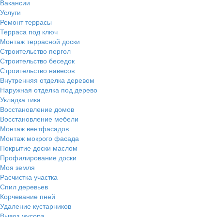
Вакансии
Услуги
Ремонт террасы
Терраса под ключ
Монтаж террасной доски
Строительство пергол
Строительство беседок
Строительство навесов
Внутренняя отделка деревом
Наружная отделка под дерево
Укладка тика
Восстановление домов
Восстановление мебели
Монтаж вентфасадов
Монтаж мокрого фасада
Покрытие доски маслом
Профилирование доски
Моя земля
Расчистка участка
Спил деревьев
Корчевание пней
Удаление кустарников
Вывоз мусора