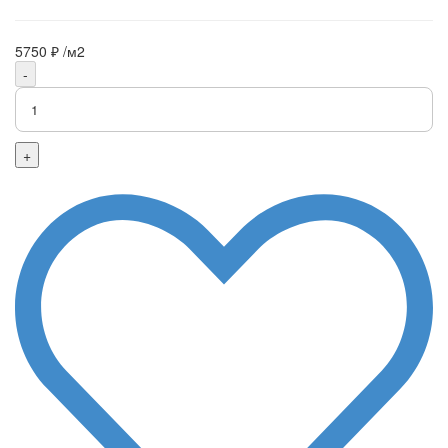
5750 ₽
/м2
-
+