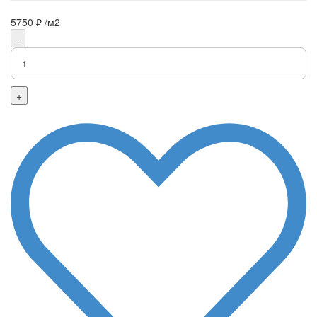
5750 ₽
/м2
-
+