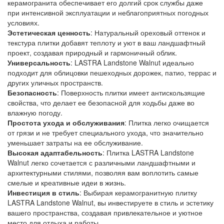
керамогранита обеспечивает его долгий срок службы даже
при интенсивной эксплуатации и неблагоприятных погодных
условиях.
Эстетическая ценность
: Натуральный ореховый оттенок и
текстура плитки добавят теплоту и уют в ваш ландшафтный
проект, создавая природный и гармоничный облик.
Универсальность
: LASTRA Landstone Walnut идеально
подходит для облицовки пешеходных дорожек, патио, террас и
других уличных пространств.
Безопасность
: Поверхность плитки имеет антискользящие
свойства, что делает ее безопасной для ходьбы даже во
влажную погоду.
Простота ухода и обслуживания
: Плитка легко очищается
от грязи и не требует специального ухода, что значительно
уменьшает затраты на ее обслуживание.
Высокая адаптабельность
: Плитка LASTRA Landstone
Walnut легко сочетается с различными ландшафтными и
архитектурными стилями, позволяя вам воплотить самые
смелые и креативные идеи в жизнь.
Инвестиция в стиль
: Выбирая керамогранитную плитку
LASTRA Landstone Walnut, вы инвестируете в стиль и эстетику
вашего пространства, создавая привлекательное и уютное
место для отдыха и работы.