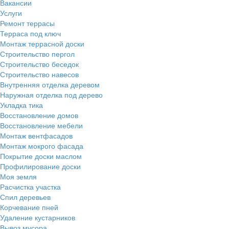
Вакансии
Услуги
Ремонт террасы
Терраса под ключ
Монтаж террасной доски
Строительство пергол
Строительство беседок
Строительство навесов
Внутренняя отделка деревом
Наружная отделка под дерево
Укладка тика
Восстановление домов
Восстановление мебели
Монтаж вентфасадов
Монтаж мокрого фасада
Покрытие доски маслом
Профилирование доски
Моя земля
Расчистка участка
Спил деревьев
Корчевание пней
Удаление кустарников
Вывоз мусора