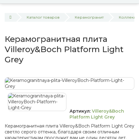
Каталог товаров
Керамогранит
Коллекция 
Керамогранитная плита
Villeroy&Boch Platform Light
Grey
Артикул:
Villeroy&Boch
Platform Light Grey
Керамогранитная плита Villeroy&Boch Platform Light Grey
светло серого оттенка, благодаря своим отличным
характеристикам прослужит вам не один десяток лет.