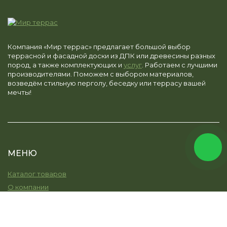
Компания «Мир террас» предлагает большой выбор
террасной и фасадной доски из ДПК или древесины разных
пород, а также комплектующих и
услуг
. Работаем с лучшими
производителями. Поможем с выбором материалов,
возведём стильную перголу, беседку или террасу вашей
мечты!
МЕНЮ
Каталог товаров
О компании
Услуги
Остекление
Моя земля