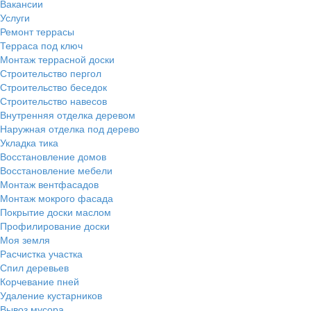
Вакансии
Услуги
Ремонт террасы
Терраса под ключ
Монтаж террасной доски
Строительство пергол
Строительство беседок
Строительство навесов
Внутренняя отделка деревом
Наружная отделка под дерево
Укладка тика
Восстановление домов
Восстановление мебели
Монтаж вентфасадов
Монтаж мокрого фасада
Покрытие доски маслом
Профилирование доски
Моя земля
Расчистка участка
Спил деревьев
Корчевание пней
Удаление кустарников
Вывоз мусора