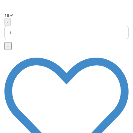
16 ₽
-
+