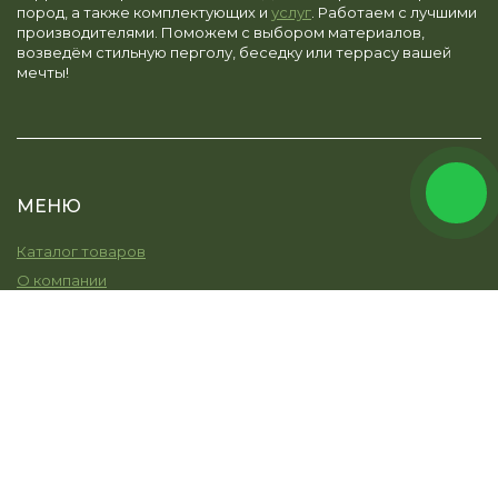
пород, а также комплектующих и
услуг
. Работаем с лучшими
производителями. Поможем с выбором материалов,
возведём стильную перголу, беседку или террасу вашей
мечты!
МЕНЮ
Каталог товаров
О компании
Услуги
Остекление
Моя земля
Наши работы
Новости
Контакты