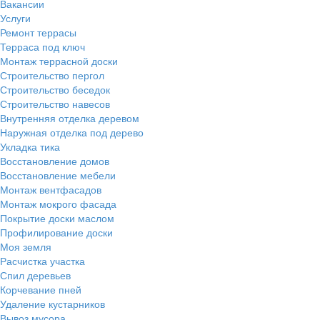
Вакансии
Услуги
Ремонт террасы
Терраса под ключ
Монтаж террасной доски
Строительство пергол
Строительство беседок
Строительство навесов
Внутренняя отделка деревом
Наружная отделка под дерево
Укладка тика
Восстановление домов
Восстановление мебели
Монтаж вентфасадов
Монтаж мокрого фасада
Покрытие доски маслом
Профилирование доски
Моя земля
Расчистка участка
Спил деревьев
Корчевание пней
Удаление кустарников
Вывоз мусора