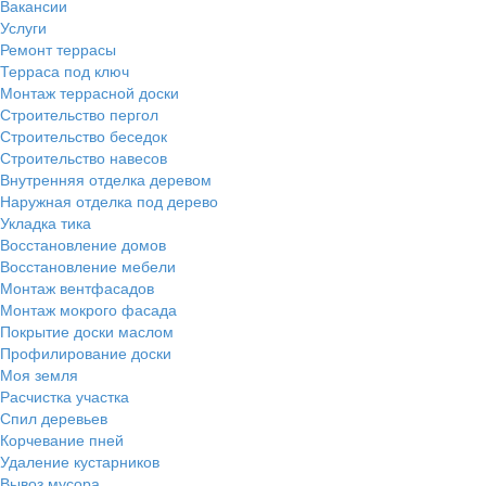
Вакансии
Услуги
Ремонт террасы
Терраса под ключ
Монтаж террасной доски
Строительство пергол
Строительство беседок
Строительство навесов
Внутренняя отделка деревом
Наружная отделка под дерево
Укладка тика
Восстановление домов
Восстановление мебели
Монтаж вентфасадов
Монтаж мокрого фасада
Покрытие доски маслом
Профилирование доски
Моя земля
Расчистка участка
Спил деревьев
Корчевание пней
Удаление кустарников
Вывоз мусора