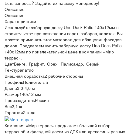
Есть вопросы? Задайте их нашему менеджеру!
Описание
Описание
Характеристики
Используйте заборную доску Uno Deck Patio 140x12мм в
строительстве при возведении ворот, заборов, калиток. Вы
можете применять этот материал для облицовки фасадов
домов. Предлагаем купить заборную доску Uno Deck Patio
140x12мм по привлекательной цене в компании «Мир
террас».
Цвет
Венге, Графит, Орех, Палисандр, Серый
Текстура
патио
Внешняя обработка
2 рабочие стороны
Профиль
Полнотелый
Длина
3,0-4,0 м
Размер
140х12 мм
Производитель
Россия
Вес
2,1 кг
Гарантия
2 года
Компания «Мир террас» предлагает большой выбор
террасной и фасадной доски из ДПК или древесины разных