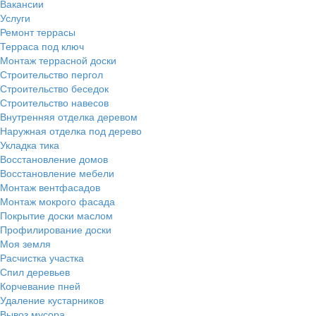
Вакансии
Услуги
Ремонт террасы
Терраса под ключ
Монтаж террасной доски
Строительство пергол
Строительство беседок
Строительство навесов
Внутренняя отделка деревом
Наружная отделка под дерево
Укладка тика
Восстановление домов
Восстановление мебели
Монтаж вентфасадов
Монтаж мокрого фасада
Покрытие доски маслом
Профилирование доски
Моя земля
Расчистка участка
Спил деревьев
Корчевание пней
Удаление кустарников
Вывоз мусора