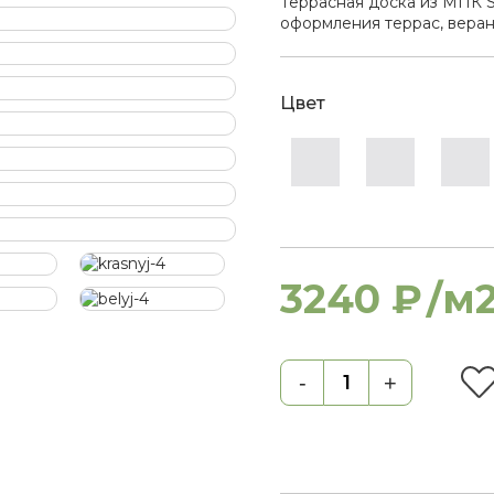
Террасная доска из МПК S
оформления террас, веран
Цвет
3240 ₽
/м
-
+