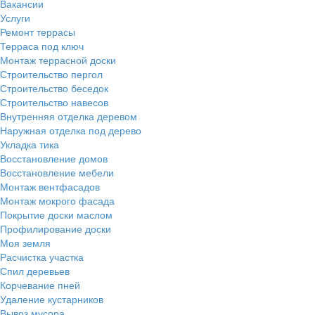
Вакансии
Услуги
Ремонт террасы
Терраса под ключ
Монтаж террасной доски
Строительство пергол
Строительство беседок
Строительство навесов
Внутренняя отделка деревом
Наружная отделка под дерево
Укладка тика
Восстановление домов
Восстановление мебели
Монтаж вентфасадов
Монтаж мокрого фасада
Покрытие доски маслом
Профилирование доски
Моя земля
Расчистка участка
Спил деревьев
Корчевание пней
Удаление кустарников
Вывоз мусора