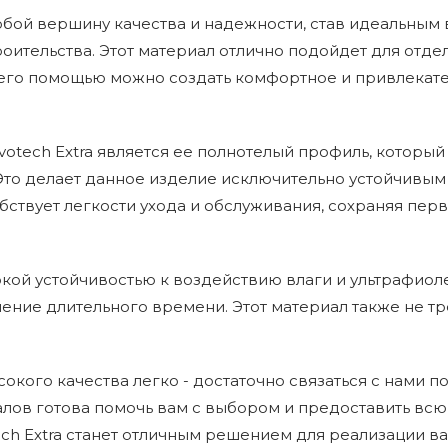
собой вершину качества и надежности, став идеальны
строительства. Этот материал отлично подойдет для отд
 его помощью можно создать комфортное и привлекате
tech Extra является ее полнотелый профиль, который
Это делает данное изделие исключительно устойчивы
бствует легкости ухода и обслуживания, сохраняя пе
окой устойчивостью к воздействию влаги и ультрафиоле
чение длительного времени. Этот материал также не т
окого качества легко - достаточно связаться с нами 
алов готова помочь вам с выбором и предоставить вс
ch Extra станет отличным решением для реализации ва