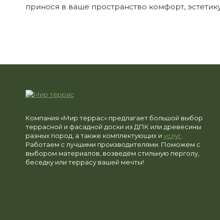
принося в ваше пространство комфорт, эстетику
Компания «Мир террас» предлагает большой выбор
террасной и фасадной доски из ДПК или древесины
разных пород, а также комплектующих и
услуг
.
Работаем с лучшими производителями. Поможем с
выбором материалов, возведём стильную перголу,
беседку или террасу вашей мечты!