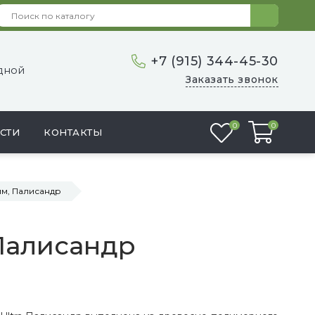
+7 (915) 344-45-30
одной
Заказать звонок
Избранное
0
0
СТИ
КОНТАКТЫ
мм, Палисандр
 Палисандр