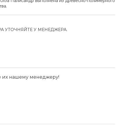
Ultra Палисандр выполнена из древесно-полимерного
тва.
А УТОЧНЯЙТЕ У МЕНЕДЖЕРА.
е их нашему менеджеру!