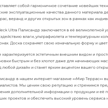
ставляет собой гармоничное сочетание новейших техн
ские эксплуатационные качества данного материала 
с, веранд и других открытых зон в рамках как индиви
ck Ultra Палисандр заключается в её великолепной 
здействию влаги, ультрафиолета и температурным кол
нах. Доска сохраняет свою изначальную форму и цвет 
 характеризуется эстетичным внешним видом и простот
ановки быстрым и без хлопот даже для начинающих ма
д любой дизайн и станет ярким акцентом вашего откры
исандр в нашем интернет-магазине ««Мир Террас»» вы 
иалистов. Мы ценим свою репутацию и стремимся пре
чения дополнительной информации о продукции и её п
их проектов и обеспечить высокий уровень сервиса на