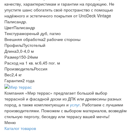
качеству, характеристикам и гарантии на продукцию. Не
упустите шанс обогатить своё пространство с помощью
надёжного и эстетичного покрытия от UnoDeck Vintage
Палисандр.
Цвет
Палисандр
Текстура
мореный дуб, патио
Внешняя обработка
2 рабочие стороны
Профиль
Пустотелый
Длина
3,0-4,0 м
Размер
150-24мм
Расход на 1 кв. м:
6,45 пог. м
Производитель
Россия
Вес
2,4 кг
Гарантия
2 года
Компания «Мир террас» предлагает большой выбор
террасной и фасадной доски из ДПК или древесины разных
пород, а также комплектующих и
услуг
. Работаем с лучшими
производителями. Поможем с выбором материалов, возведём
стильную перголу, беседку или террасу вашей мечты!
Меню
Каталог товаров