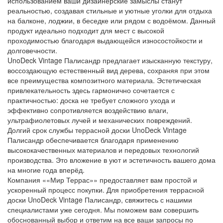
использованием ваши дизайнерские замыслы станут
реальностью, создавая стильные и уютные уголки для отдыха
на балконе, лоджии, в беседке или рядом с водоёмом. Данный
продукт идеально подходит для мест с высокой
проходимостью благодаря выдающейся износостойкости и
долговечности.
UnoDeck Vintage Палисандр предлагает изысканную текстуру,
воссоздающую естественный вид дерева, сохраняя при этом
все преимущества композитного материала. Эстетическая
привлекательность здесь гармонично сочетается с
практичностью: доска не требует сложного ухода и
эффективно сопротивляется воздействию влаги,
ультрафиолетовых лучей и механических повреждений.
Долгий срок службы террасной доски UnoDeck Vintage
Палисандр обеспечивается благодаря применению
высококачественных материалов и передовых технологий
производства. Это вложение в уют и эстетичность вашего дома
на многие года вперёд.
Компания ««Мир Террас»» предоставляет вам простой и
ускоренный процесс покупки. Для приобретения террасной
доски UnoDeck Vintage Палисандр, свяжитесь с нашими
специалистами уже сегодня. Мы поможем вам совершить
обоснованный выбор и ответим на все ваши запросы по