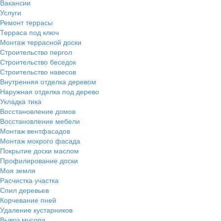
Вакансии
Услуги
Ремонт террасы
Терраса под ключ
Монтаж террасной доски
Строительство пергол
Строительство беседок
Строительство навесов
Внутренняя отделка деревом
Наружная отделка под дерево
Укладка тика
Восстановление домов
Восстановление мебели
Монтаж вентфасадов
Монтаж мокрого фасада
Покрытие доски маслом
Профилирование доски
Моя земля
Расчистка участка
Спил деревьев
Корчевание пней
Удаление кустарников
Вывоз мусора