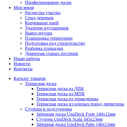
Профилирование доски
Моя земля
Расчистка участка
Спил деревьев
Корчевание пней
Удаление кустарников
Вывоз мусора
Планировка территории
Подготовка под строительство
Разбивка площадки
Демонтаж старых построек
Наши работы
Новости
Контакты
Каталог товаров
Террасная доска
Террасная доска из ДПК
Террасная доска из МПК
Террасная доска из термодерева
Террасная доска из ценных пород древесины
Ступени и подступенки
Заборная доска UnoDeck Forte 140х12мм
Ступень UnoDeck Scala 345х23мм
Заборная доска UnoDeck Patio 140х12мм