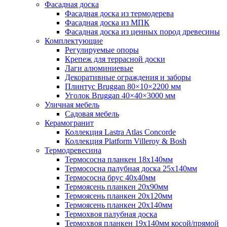
Фасадная доска
Фасадная доска из термодерева
Фасадная доска из МПК
Фасадная доска из ценных пород древесины
Комплектующие
Регулируемые опоры
Крепеж для террасной доски
Лаги алюминиевые
Декоративные ограждения и заборы
Плинтус Bruggan 80×10×2200 мм
Уголок Bruggan 40×40×3000 мм
Уличная мебель
Садовая мебель
Керамогранит
Коллекция Lastra Atlas Concorde
Коллекция Platform Villeroy & Bosh
Термодревесина
Термососна планкен 18х140мм
Термососна палубная доска 25х140мм
Термососна брус 40х40мм
Термоясень планкен 20х90мм
Термоясень планкен 20х120мм
Термоясень планкен 20х140мм
Термохвоя палубная доска
Термохвоя планкен 19х140мм косой/прямой