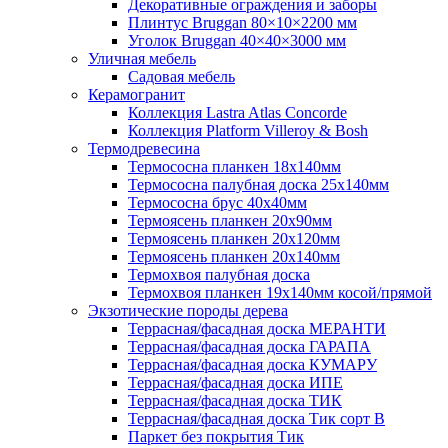
Декоративные ограждения и заборы
Плинтус Bruggan 80×10×2200 мм
Уголок Bruggan 40×40×3000 мм
Уличная мебель
Садовая мебель
Керамогранит
Коллекция Lastra Atlas Concorde
Коллекция Platform Villeroy & Bosh
Термодревесина
Термососна планкен 18х140мм
Термососна палубная доска 25х140мм
Термососна брус 40х40мм
Термоясень планкен 20х90мм
Термоясень планкен 20х120мм
Термоясень планкен 20х140мм
Термохвоя палубная доска
Термохвоя планкен 19х140мм косой/прямой
Экзотические породы дерева
Террасная/фасадная доска МЕРАНТИ
Террасная/фасадная доска ГАРАПА
Террасная/фасадная доска КУМАРУ
Террасная/фасадная доска ИПЕ
Террасная/фасадная доска ТИК
Террасная/фасадная доска Тик сорт В
Паркет без покрытия Тик