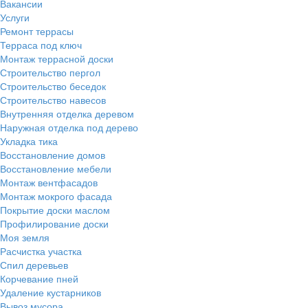
Вакансии
Услуги
Ремонт террасы
Терраса под ключ
Монтаж террасной доски
Строительство пергол
Строительство беседок
Строительство навесов
Внутренняя отделка деревом
Наружная отделка под дерево
Укладка тика
Восстановление домов
Восстановление мебели
Монтаж вентфасадов
Монтаж мокрого фасада
Покрытие доски маслом
Профилирование доски
Моя земля
Расчистка участка
Спил деревьев
Корчевание пней
Удаление кустарников
Вывоз мусора