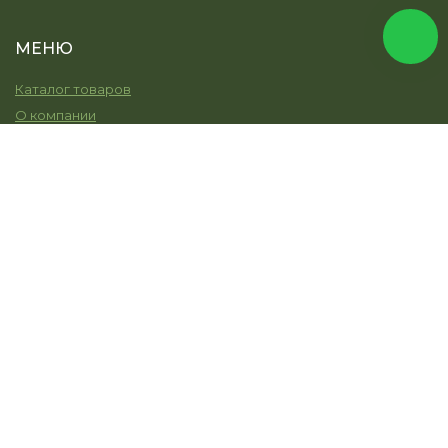
МЕНЮ
Каталог товаров
О компании
Услуги
Остекление
Моя земля
Наши работы
Новости
Контакты
КОНТАКТЫ
+7 (915) 344-45-30
info@mir-terras.ru