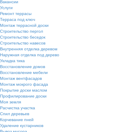
Вакансии
Услуги
Ремонт террасы
Терраса под ключ
Монтаж террасной доски
Строительство пергол
Строительство беседок
Строительство навесов
Внутренняя отделка деревом
Наружная отделка под дерево
Укладка тика
Восстановление домов
Восстановление мебели
Монтаж вентфасадов
Монтаж мокрого фасада
Покрытие доски маслом
Профилирование доски
Моя земля
Расчистка участка
Спил деревьев
Корчевание пней
Удаление кустарников
Вывоз мусора