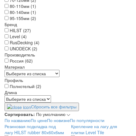
80-110мм (1)
80-140мм (1)
95-155мм (2)
Бренд
HILST (27)
Level (4)
RusDecking (4)
UNODECK (2)
Производитель
Россия (62)
Материал
Профиль
Полнотелый (2)
Длина
Сбросить все фильтры
Сортировать:
По умолчанию
По названию
По цене
По новизне
По популярности
Резиновая подкладка под
Крепление на лагу для
лагу HILST rubber 80х60х6мм
плитки Level Tile