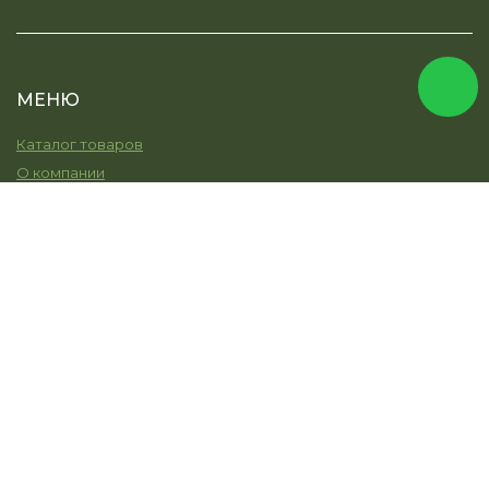
МЕНЮ
Каталог товаров
О компании
Услуги
Остекление
Моя земля
Наши работы
Новости
Контакты
КОНТАКТЫ
+7 (915) 344-45-30