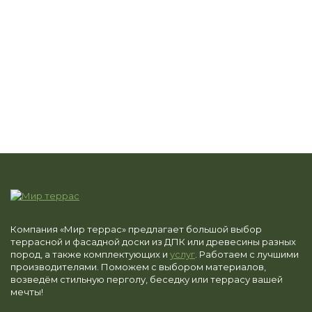
Компания «Мир террас» предлагает большой выбор
террасной и фасадной доски из ДПК или древесины разных
пород, а также комплектующих и
услуг
. Работаем с лучшими
производителями. Поможем с выбором материалов,
возведём стильную перголу, беседку или террасу вашей
мечты!