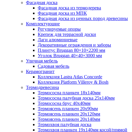
Фасадная доска
Фасадная доска из термодерева
Фасадная доска из МПК
Фасадная доска из ценных пород древесины
Комплектующие
Регулируемые опоры
Крепеж для террасной доски
Лаги алюминиевые
Декоративные ограждения и заборы
Плинтус Bruggan 80×10×2200 мм
Уголок Bruggan 40×40×3000 мм
Уличная мебель
Садовая мебель
Керамогранит
Коллекция Lastra Atlas Concorde
Коллекция Platform Villeroy & Bosh
Термодревесина
Термососна планкен 18х140мм
Термососна палубная доска 25х140мм
Термососна брус 40х40мм
Термоясень планкен 20х90мм
Термоясень планкен 20х120мм
Термоясень планкен 20х140мм
Термохвоя палубная доска
Термохвоя планкен 19х140мм косой/прямой