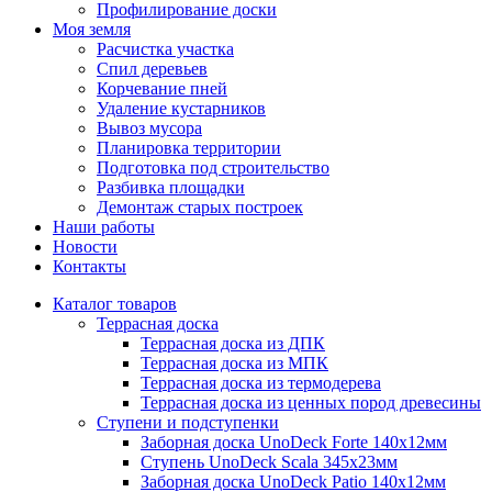
Профилирование доски
Моя земля
Расчистка участка
Спил деревьев
Корчевание пней
Удаление кустарников
Вывоз мусора
Планировка территории
Подготовка под строительство
Разбивка площадки
Демонтаж старых построек
Наши работы
Новости
Контакты
Каталог товаров
Террасная доска
Террасная доска из ДПК
Террасная доска из МПК
Террасная доска из термодерева
Террасная доска из ценных пород древесины
Ступени и подступенки
Заборная доска UnoDeck Forte 140х12мм
Ступень UnoDeck Scala 345х23мм
Заборная доска UnoDeck Patio 140х12мм