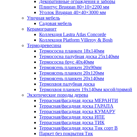
Декоративные ограждения и заборы
Плинтус Bruggan 80×10×2200 мм
Уголок Bruggan 40×40×3000 мм
Уличная мебель
Садовая мебель
Керамогранит
Коллекция Lastra Atlas Concorde
Коллекция Platform Villeroy & Bosh
Термодревесина
Термососна планкен 18х140мм
Термососна палубная доска 25х140мм
Термососна брус 40х40мм
Термоясень планкен 20х90мм
Термоясень планкен 20х120мм
Термоясень планкен 20х140мм
Термохвоя палубная доска
Термохвоя планкен 19х140мм косой/прямой
Экзотические породы дерева
Террасная/фасадная доска МЕРАНТИ
Террасная/фасадная доска ГАРАПА
Террасная/фасадная доска КУМАРУ
Террасная/фасадная доска ИПЕ
Террасная/фасадная доска ТИК
Террасная/фасадная доска Тик сорт В
Паркет без покрытия Тик